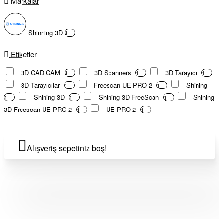
Markalar
Shinning 3D
1
Etiketler
3D CAD CAM
3D Scanners
3D Tarayıcı
1
1
1
3D Tarayıcılar
Freescan UE PRO 2
Shining
1
1
Shining 3D
Shining 3D FreeScan
Shining
1
1
1
3D Freescan UE PRO 2
UE PRO 2
1
1
Alışveriş sepetiniz boş!