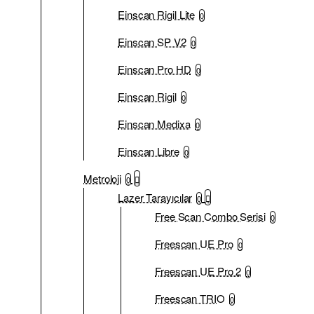
Einscan Rigil Lite
0
Einscan SP V2
0
Einscan Pro HD
0
Einscan Rigil
0
Einscan Medixa
0
Einscan Libre
0
Metroloji
0
Lazer Tarayıcılar
0
Free Scan Combo Serisi
0
Freescan UE Pro
0
Freescan UE Pro 2
0
Freescan TRIO
0