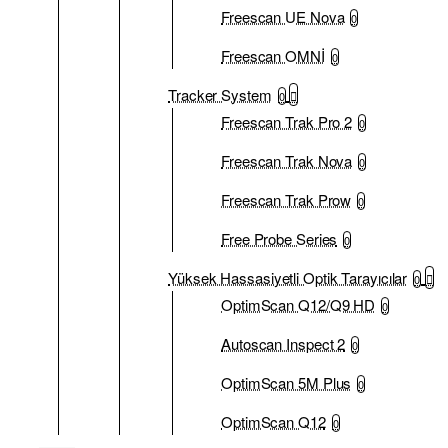
Freescan UE Nova
0
Freescan OMNİ
0
Tracker System
0
Freescan Trak Pro 2
0
Freescan Trak Nova
0
Freescan Trak Prow
0
Free Probe Series
0
Yüksek Hassasiyetli Optik Tarayıcılar
0
OptimScan Q12/Q9 HD
0
Autoscan Inspect 2
0
OptimScan 5M Plus
0
OptimScan Q12
0