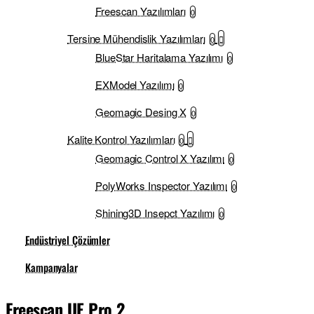
Freescan Yazılımları
0
Tersine Mühendislik Yazılımları
0
BlueStar Haritalama Yazılımı
0
EXModel Yazılımı
0
Geomagic Desing X
0
Kalite Kontrol Yazılımları
0
Geomagic Control X Yazılımı
0
PolyWorks Inspector Yazılımı
0
Shining3D Insepct Yazılımı
0
Endüstriyel Çözümler
Kampanyalar
Freescan UE Pro 2