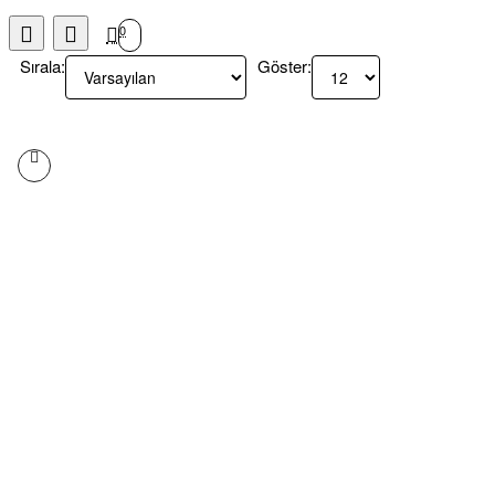
0
Sırala:
Göster: