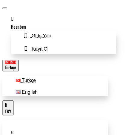
Hesabım
Giriş Yap
Kayıt Ol
Türkçe
Türkçe
English
₺
TRY
€