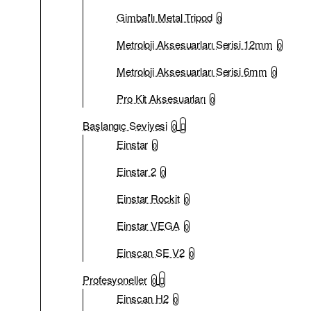
Gimbal'lı Metal Tripod
0
Metroloji Aksesuarları Serisi 12mm
0
Metroloji Aksesuarları Serisi 6mm
0
Pro Kit Aksesuarları
0
Başlangıç Seviyesi
0
Einstar
0
Einstar 2
0
Einstar Rockit
0
Einstar VEGA
0
Einscan SE V2
0
Profesyoneller
0
Einscan H2
0