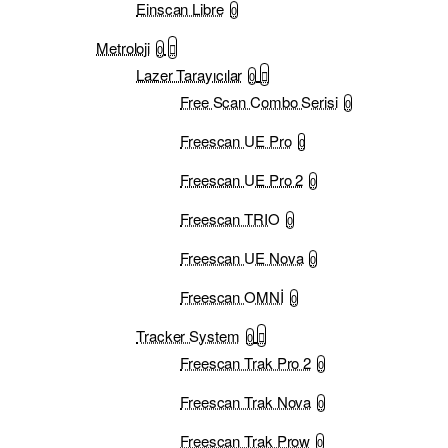
Einscan Libre
0
Metroloji
0
Lazer Tarayıcılar
0
Free Scan Combo Serisi
0
Freescan UE Pro
0
Freescan UE Pro 2
0
Freescan TRIO
0
Freescan UE Nova
0
Freescan OMNİ
0
Tracker System
0
Freescan Trak Pro 2
0
Freescan Trak Nova
0
Freescan Trak Prow
0