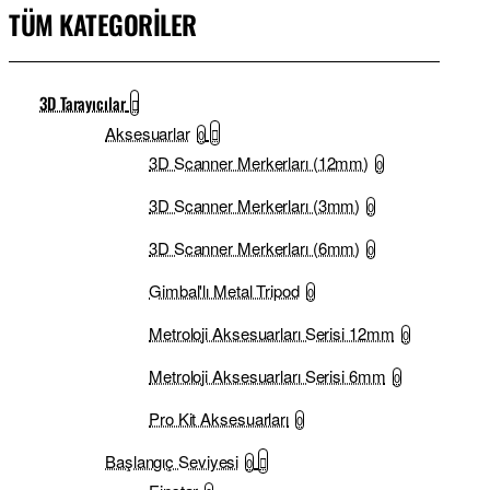
TÜM KATEGORİLER
3D Tarayıcılar
Aksesuarlar
0
3D Scanner Merkerları (12mm)
0
3D Scanner Merkerları (3mm)
0
3D Scanner Merkerları (6mm)
0
Gimbal'lı Metal Tripod
0
Metroloji Aksesuarları Serisi 12mm
0
Metroloji Aksesuarları Serisi 6mm
0
Pro Kit Aksesuarları
0
Başlangıç Seviyesi
0