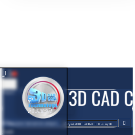
0
Hepsi
Hepsi
Shining 3D
Mağazanın tamamını arayın...
Cart
0