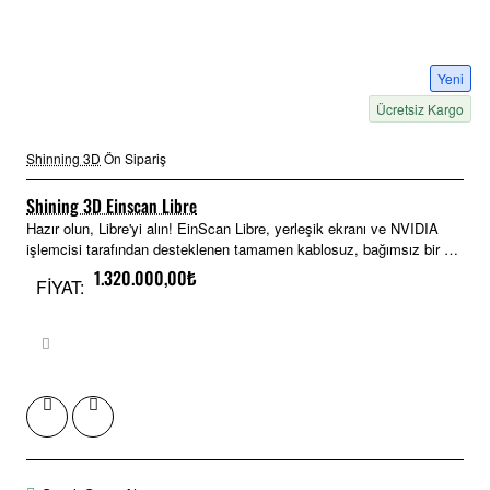
Yeni
Ücretsiz Kargo
Shinning 3D
Ön Sipariş
Shining 3D Einscan Libre
Hazır olun, Libre'yi alın! EinScan Libre, yerleşik ekranı ve NVIDIA
işlemcisi tarafından desteklenen tamamen kablosuz, bağımsız bir 3D
tarama deney..
1.320.000,00₺
FİYAT: