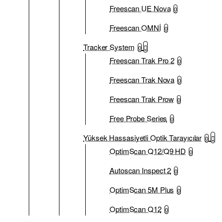
Freescan UE Nova
0
Freescan OMNİ
0
Tracker System
0
Freescan Trak Pro 2
0
Freescan Trak Nova
0
Freescan Trak Prow
0
Free Probe Series
0
Yüksek Hassasiyetli Optik Tarayıcılar
0
OptimScan Q12/Q9 HD
0
Autoscan Inspect 2
0
OptimScan 5M Plus
0
OptimScan Q12
0