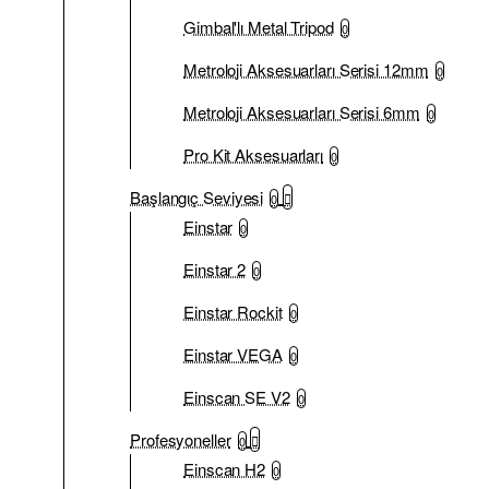
Gimbal'lı Metal Tripod
0
Metroloji Aksesuarları Serisi 12mm
0
Metroloji Aksesuarları Serisi 6mm
0
Pro Kit Aksesuarları
0
Başlangıç Seviyesi
0
Einstar
0
Einstar 2
0
Einstar Rockit
0
Einstar VEGA
0
Einscan SE V2
0
Profesyoneller
0
Einscan H2
0