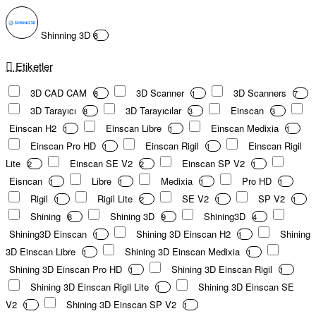
Shinning 3D
8
Etiketler
3D CAD CAM
3D Scanner
3D Scanners
8
1
7
3D Tarayıcı
3D Tarayıcılar
Einscan
8
3
3
Einscan H2
Einscan Libre
Einscan Medixia
1
1
1
Einscan Pro HD
Einscan Rigil
Einscan Rigil
1
1
Lite
Einscan SE V2
Einscan SP V2
2
2
1
Eisncan
Libre
Medixia
Pro HD
1
1
1
1
Rigil
Rigil Lite
SE V2
SP V2
1
2
1
1
Shining
Shining 3D
Shining3D
8
9
4
Shining3D Einscan
Shining 3D Einscan H2
Shining
1
1
3D Einscan Libre
Shining 3D Einscan Medixia
1
1
Shining 3D Einscan Pro HD
Shining 3D Einscan Rigil
1
1
Shining 3D Einscan Rigil Lite
Shining 3D Einscan SE
1
V2
Shining 3D Einscan SP V2
1
1