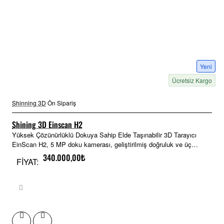
Yeni
Ücretsiz Kargo
Shinning 3D
Ön Sipariş
Shining 3D Einscan H2
Yüksek Çözünürlüklü Dokuya Sahip Elde Taşınabilir 3D Tarayıcı
EinScan H2, 5 MP doku kamerası, geliştirilmiş doğruluk ve üç
kızılötesi VCSEL projekt..
340.000,00₺
FİYAT: