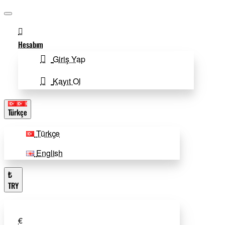
Hesabım
Giriş Yap
Kayıt Ol
Türkçe
Türkçe
English
₺
TRY
€