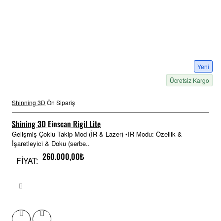
Yeni
Ücretsiz Kargo
Shinning 3D
Ön Sipariş
Shining 3D Einscan Rigil Lite
Gelişmiş Çoklu Takip Mod (İR & Lazer) •IR Modu: Özellik &
İşaretleyici & Doku (serbe..
260.000,00₺
FİYAT: