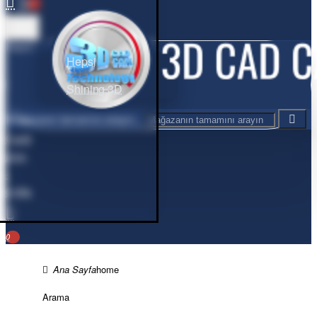
0
Hepsi
Hepsi
Shining 3D
Mağazanın tamamını arayın...
Cart
0
ürün
-
0,00₺
0
home
Arama