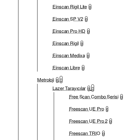
Einscan Rigil Lite
0
Einscan SP V2
0
Einscan Pro HD
0
Einscan Rigil
0
Einscan Medixa
0
Einscan Libre
0
Metroloji
0
Lazer Tarayıcılar
0
Free Scan Combo Serisi
0
Freescan UE Pro
0
Freescan UE Pro 2
0
Freescan TRIO
0