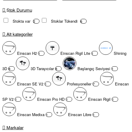
Stok Durumu
Stokta var
Stoklar Tükendi
2
6
Alt kategoriler
Einscan H2
Einscan Rigil Lite
Shining
1
1
3D
3D Tarayıcılar
Başlangıç Seviyesi
8
8
1
Einscan SE V2
Profesyoneller
Einscan
1
7
SP V2
Einscan Pro HD
Einscan Rigil
1
1
1
Einscan Medixa
Einscan Libre
1
1
Markalar