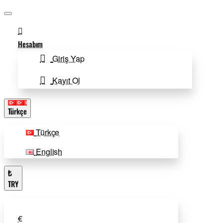
Hesabım
Giriş Yap
Kayıt Ol
Türkçe
Türkçe
English
₺
TRY
€