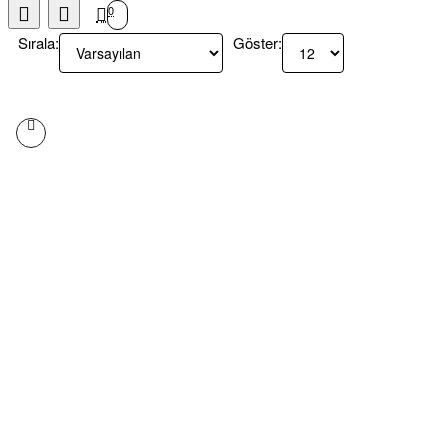
0
Sırala:
Göster: