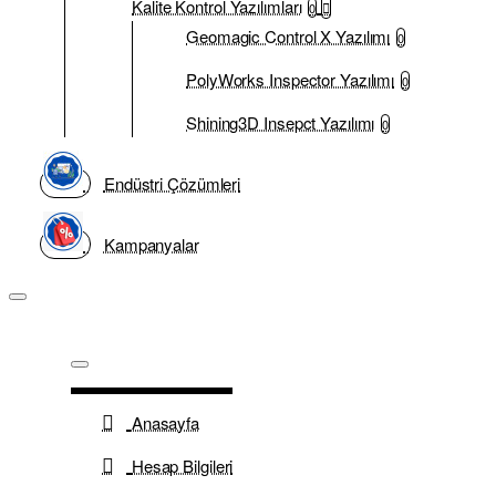
Kalite Kontrol Yazılımları
0
Geomagic Control X Yazılımı
0
PolyWorks Inspector Yazılımı
0
Shining3D Insepct Yazılımı
0
Endüstri Çözümleri
Kampanyalar
Anasayfa
Hesap Bilgileri