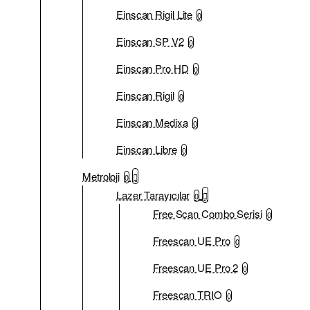
Einscan Rigil Lite
0
Einscan SP V2
0
Einscan Pro HD
0
Einscan Rigil
0
Einscan Medixa
0
Einscan Libre
0
Metroloji
0
Lazer Tarayıcılar
0
Free Scan Combo Serisi
0
Freescan UE Pro
0
Freescan UE Pro 2
0
Freescan TRIO
0