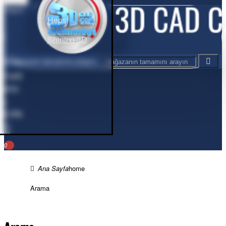
Hepsi
Hepsi
Shining 3D
Mağazanın tamamını arayın...
Cart
0
ürün
-
0,00₺
0
home
Arama