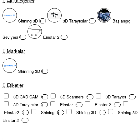
Alt kategoriler
Shining 3D
3D Tarayıcılar
Başlangıç
1
1
Seviyesi
Einstar 2
1
1
Markalar
Shinning 3D
1
Etiketler
3D CAD CAM
3D Scanners
3D Tarayıcı
1
1
1
3D Tarayıcılar
Einstar
Einstar 2
1
1
1
Einstar2
Shining
Shining 3D
Shining 3D
1
1
1
Einstar 2
1