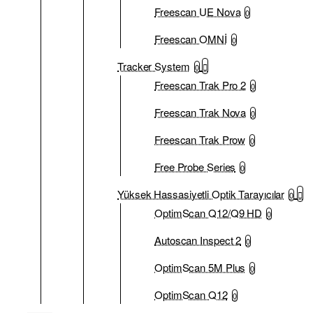
Freescan UE Nova
0
Freescan OMNİ
0
Tracker System
0
Freescan Trak Pro 2
0
Freescan Trak Nova
0
Freescan Trak Prow
0
Free Probe Series
0
Yüksek Hassasiyetli Optik Tarayıcılar
0
OptimScan Q12/Q9 HD
0
Autoscan Inspect 2
0
OptimScan 5M Plus
0
OptimScan Q12
0