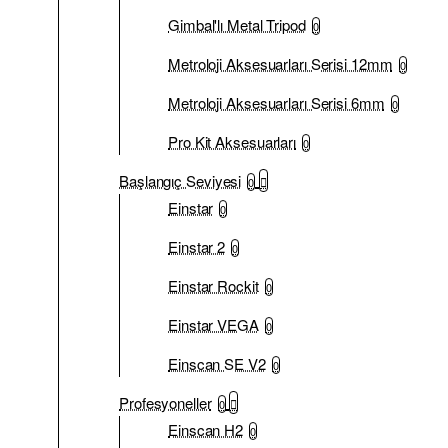
Gimbal'lı Metal Tripod
0
Metroloji Aksesuarları Serisi 12mm
0
Metroloji Aksesuarları Serisi 6mm
0
Pro Kit Aksesuarları
0
Başlangıç Seviyesi
0
Einstar
0
Einstar 2
0
Einstar Rockit
0
Einstar VEGA
0
Einscan SE V2
0
Profesyoneller
0
Einscan H2
0