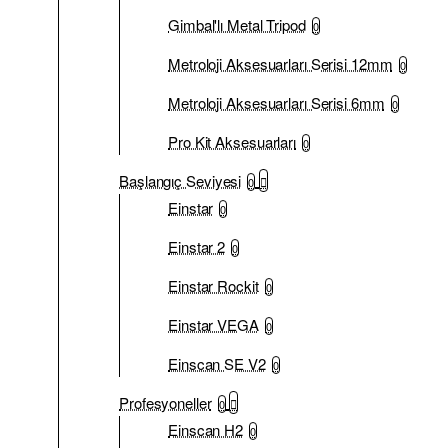
Gimbal'lı Metal Tripod
0
Metroloji Aksesuarları Serisi 12mm
0
Metroloji Aksesuarları Serisi 6mm
0
Pro Kit Aksesuarları
0
Başlangıç Seviyesi
0
Einstar
0
Einstar 2
0
Einstar Rockit
0
Einstar VEGA
0
Einscan SE V2
0
Profesyoneller
0
Einscan H2
0