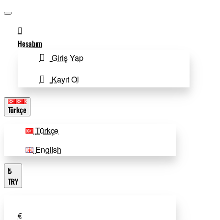
Hesabım
Giriş Yap
Kayıt Ol
Türkçe
Türkçe
English
₺
TRY
€