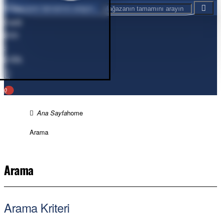
Mağazanın tamamını arayın...
Cart
0
ürün
-
0,00₺
0
home
Arama
Arama
Arama Kriteri