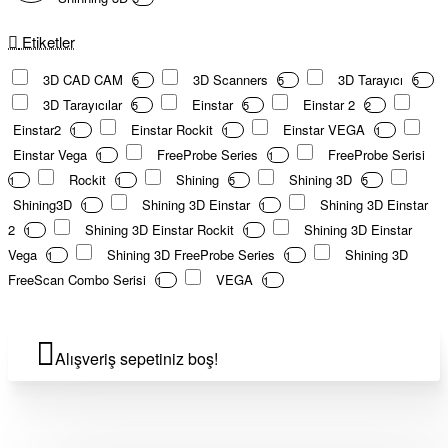
Etiketler
3D CAD CAM
3D Scanners
3D Tarayıcı
5
5
5
3D Tarayıcılar
Einstar
Einstar 2
5
5
2
Einstar2
Einstar Rockit
Einstar VEGA
1
1
1
Einstar Vega
FreeProbe Series
FreeProbe Serisi
1
1
Rockit
Shining
Shining 3D
1
1
5
5
Shining3D
Shining 3D Einstar
Shining 3D Einstar
1
1
2
Shining 3D Einstar Rockit
Shining 3D Einstar
1
1
Vega
Shining 3D FreeProbe Series
Shining 3D
1
1
FreeScan Combo Serisi
VEGA
1
1
Alışveriş sepetiniz boş!