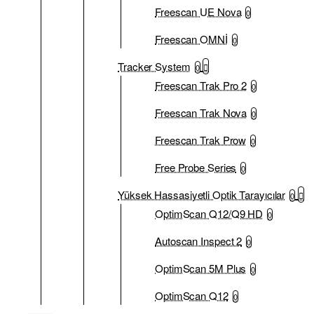
Freescan UE Nova
0
Freescan OMNİ
0
Tracker System
0
Freescan Trak Pro 2
0
Freescan Trak Nova
0
Freescan Trak Prow
0
Free Probe Series
0
Yüksek Hassasiyetli Optik Tarayıcılar
0
OptimScan Q12/Q9 HD
0
Autoscan Inspect 2
0
OptimScan 5M Plus
0
OptimScan Q12
0