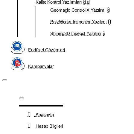
Kalite Kontrol Yazılımları
0
Geomagic Control X Yazılımı
0
PolyWorks Inspector Yazılımı
0
Shining3D Insepct Yazılımı
0
Endüstri Çözümleri
Kampanyalar
Anasayfa
Hesap Bilgileri