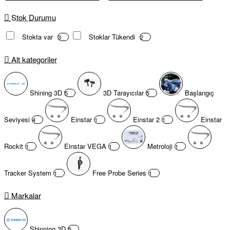
Stok Durumu
Stokta var
Stoklar Tükendi
3
2
Alt kategoriler
Shining 3D
3D Tarayıcılar
Başlangıç
5
5
Seviyesi
Einstar
Einstar 2
Einstar
4
1
1
Rockit
Einstar VEGA
Metroloji
1
1
1
Tracker System
Free Probe Series
1
1
Markalar
Shinning 3D
5