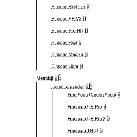
Einscan Rigil Lite
0
Einscan SP V2
0
Einscan Pro HD
0
Einscan Rigil
0
Einscan Medixa
0
Einscan Libre
0
Metroloji
0
Lazer Tarayıcılar
0
Free Scan Combo Serisi
0
Freescan UE Pro
0
Freescan UE Pro 2
0
Freescan TRIO
0