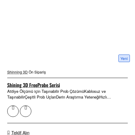
Yeni
Shinning 3D
Ön Sipariş
Shining 3D FreeProbe Serisi
Atölye Ölçümü için Taşınabilir Prob ÇözümüKablosuz ve
TaşınabilirÇeşitli Prob UçlarıDerin Araştırma YeteneğiHızlı
KurulumErgonomik TasarımKusursu..
Teklif Alın