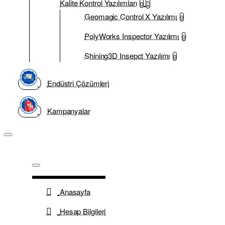
Kalite Kontrol Yazılımları
0
Geomagic Control X Yazılımı
0
PolyWorks Inspector Yazılımı
0
Shining3D Insepct Yazılımı
0
Endüstri Çözümleri
Kampanyalar
Anasayfa
Hesap Bilgileri