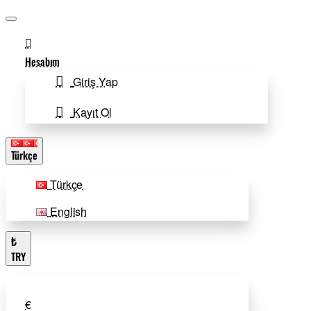
Hesabım
Giriş Yap
Kayıt Ol
Türkçe
Türkçe
English
₺
TRY
€