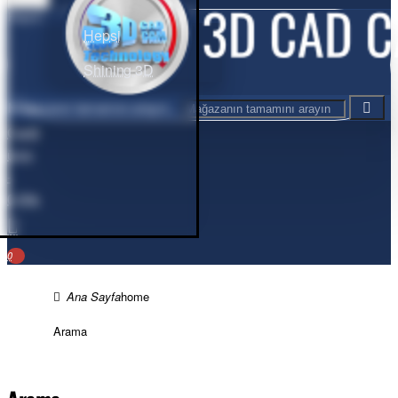
Hepsi
Hepsi
Shining 3D
Mağazanın tamamını arayın...
Cart
0
ürün
-
0,00₺
0
home
Arama