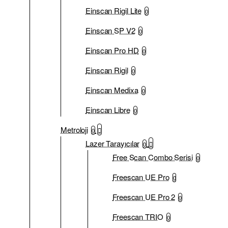
Einscan Rigil Lite
0
Einscan SP V2
0
Einscan Pro HD
0
Einscan Rigil
0
Einscan Medixa
0
Einscan Libre
0
Metroloji
0
Lazer Tarayıcılar
0
Free Scan Combo Serisi
0
Freescan UE Pro
0
Freescan UE Pro 2
0
Freescan TRIO
0