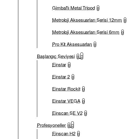
Gimbal'lı Metal Tripod
0
Metroloji Aksesuarları Serisi 12mm
0
Metroloji Aksesuarları Serisi 6mm
0
Pro Kit Aksesuarları
0
Başlangıç Seviyesi
0
Einstar
0
Einstar 2
0
Einstar Rockit
0
Einstar VEGA
0
Einscan SE V2
0
Profesyoneller
0
Einscan H2
0