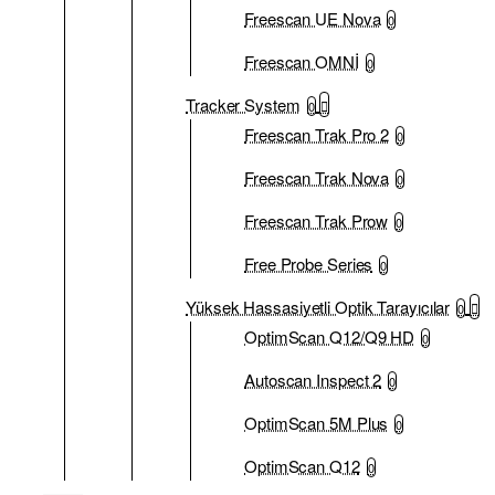
Freescan UE Nova
0
Freescan OMNİ
0
Tracker System
0
Freescan Trak Pro 2
0
Freescan Trak Nova
0
Freescan Trak Prow
0
Free Probe Series
0
Yüksek Hassasiyetli Optik Tarayıcılar
0
OptimScan Q12/Q9 HD
0
Autoscan Inspect 2
0
OptimScan 5M Plus
0
OptimScan Q12
0