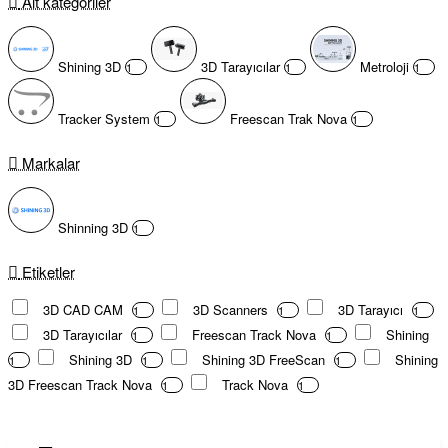
Alt kategoriler
Shining 3D
3D Tarayıcılar
Metroloji
1
1
1
Tracker System
Freescan Trak Nova
1
1
Markalar
Shinning 3D
1
Etiketler
3D CAD CAM
3D Scanners
3D Tarayıcı
1
1
1
3D Tarayıcılar
Freescan Track Nova
Shining
1
1
Shining 3D
Shining 3D FreeScan
Shining
1
1
1
3D Freescan Track Nova
Track Nova
1
1