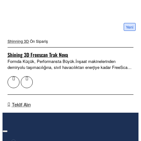
Yeni
Shinning 3D
Ön Sipariş
Shining 3D Freescan Trak Nova
Formda Küçük, Performansta Büyük.İnşaat makinelerinden
demiryolu taşımacılığına, sivil havacılıktan enerjiye kadar FreeScan
Trak Nova, son derece taşı..
Teklif Alın