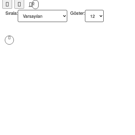
0
Sırala:
Göster: