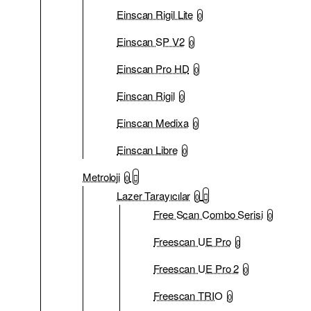
Einscan Rigil Lite
0
Einscan SP V2
0
Einscan Pro HD
0
Einscan Rigil
0
Einscan Medixa
0
Einscan Libre
0
Metroloji
0
Lazer Tarayıcılar
0
Free Scan Combo Serisi
0
Freescan UE Pro
0
Freescan UE Pro 2
0
Freescan TRIO
0