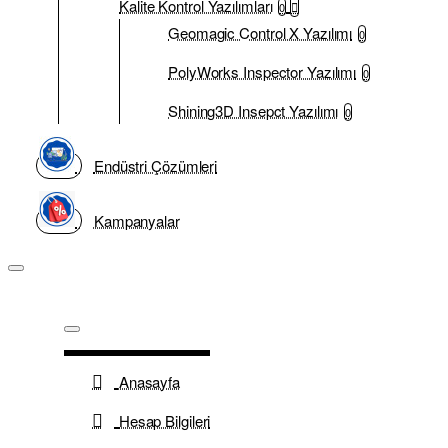
Kalite Kontrol Yazılımları
0
Geomagic Control X Yazılımı
0
PolyWorks Inspector Yazılımı
0
Shining3D Insepct Yazılımı
0
Endüstri Çözümleri
Kampanyalar
Anasayfa
Hesap Bilgileri