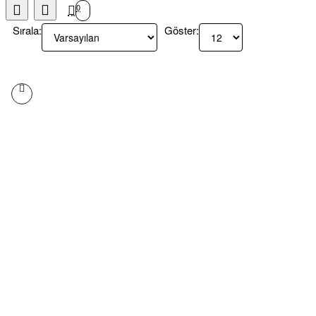
0
Sırala:
Göster: