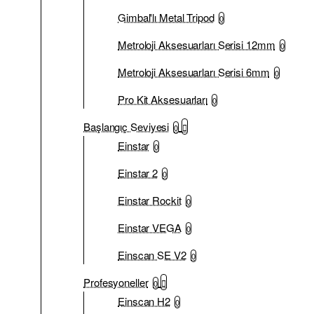
Gimbal'lı Metal Tripod
0
Metroloji Aksesuarları Serisi 12mm
0
Metroloji Aksesuarları Serisi 6mm
0
Pro Kit Aksesuarları
0
Başlangıç Seviyesi
0
Einstar
0
Einstar 2
0
Einstar Rockit
0
Einstar VEGA
0
Einscan SE V2
0
Profesyoneller
0
Einscan H2
0