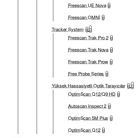
Freescan UE Nova
0
Freescan OMNİ
0
Tracker System
0
Freescan Trak Pro 2
0
Freescan Trak Nova
0
Freescan Trak Prow
0
Free Probe Series
0
Yüksek Hassasiyetli Optik Tarayıcılar
0
OptimScan Q12/Q9 HD
0
Autoscan Inspect 2
0
OptimScan 5M Plus
0
OptimScan Q12
0