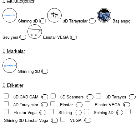
Alt kategoriler
Shining 3D
3D Tarayıcılar
Başlangıç
1
1
Seviyesi
Einstar VEGA
1
1
Markalar
Shinning 3D
1
Etiketler
3D CAD CAM
3D Scanners
3D Tarayıcı
1
1
1
3D Tarayıcılar
Einstar
Einstar VEGA
1
1
1
Einstar Vega
Shining
Shining 3D
1
1
1
Shining 3D Einstar Vega
VEGA
1
1