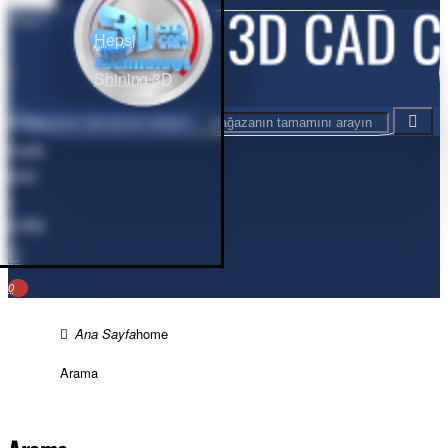
Hepsi
Hepsi
Shining 3D
Mağazanın tamamını arayın...
Cart
0
ürün
-
0,00₺
0
home
Arama