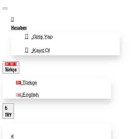
Hesabım
Giriş Yap
Kayıt Ol
Türkçe
Türkçe
English
₺
TRY
€