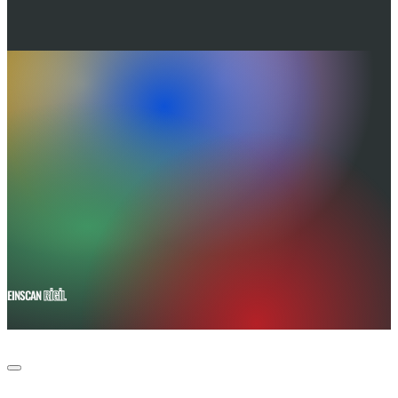
EINSCAN
RİGİL