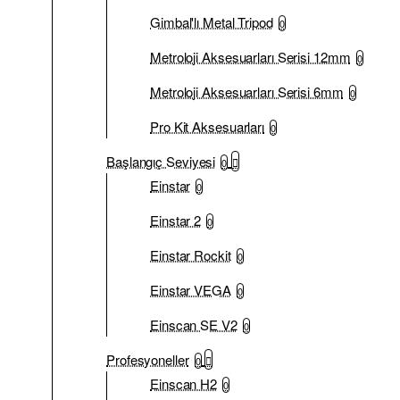
Gimbal'lı Metal Tripod
0
Metroloji Aksesuarları Serisi 12mm
0
Metroloji Aksesuarları Serisi 6mm
0
Pro Kit Aksesuarları
0
Başlangıç Seviyesi
0
Einstar
0
Einstar 2
0
Einstar Rockit
0
Einstar VEGA
0
Einscan SE V2
0
Profesyoneller
0
Einscan H2
0