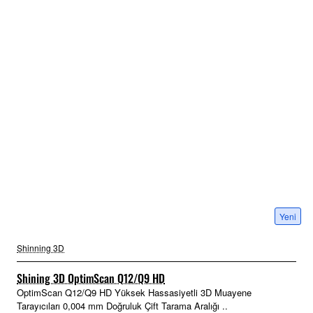
Yeni
Shinning 3D
Shining 3D OptimScan Q12/Q9 HD
OptimScan Q12/Q9 HD Yüksek Hassasiyetli 3D Muayene
Tarayıcıları 0,004 mm Doğruluk Çift Tarama Aralığı ..