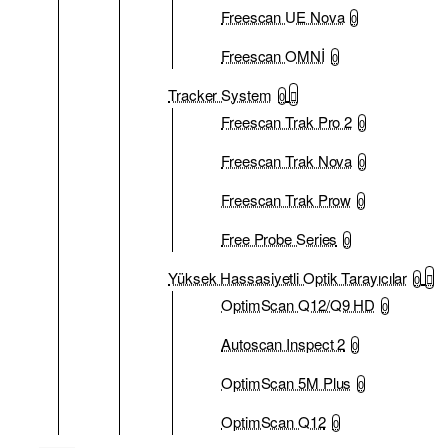
Freescan UE Nova
0
Freescan OMNİ
0
Tracker System
0
Freescan Trak Pro 2
0
Freescan Trak Nova
0
Freescan Trak Prow
0
Free Probe Series
0
Yüksek Hassasiyetli Optik Tarayıcılar
0
OptimScan Q12/Q9 HD
0
Autoscan Inspect 2
0
OptimScan 5M Plus
0
OptimScan Q12
0