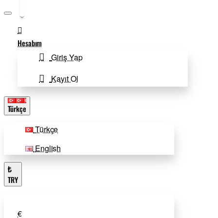
3D
CAD
Hesabım
CAM
Giriş Yap
TECHNOLOGY
Kayıt Ol
Türkçe
Türkçe
English
₺
TRY
€