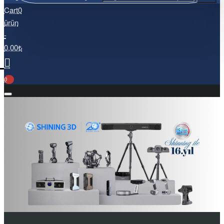
Cart
0
ürün
-
0,00₺
0