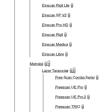
Einscan Rigil Lite
0
Einscan SP V2
0
Einscan Pro HD
0
Einscan Rigil
0
Einscan Medixa
0
Einscan Libre
0
Metroloji
0
Lazer Tarayıcılar
0
Free Scan Combo Serisi
0
Freescan UE Pro
0
Freescan UE Pro 2
0
Freescan TRIO
0