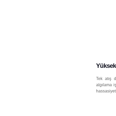
Yüksek
Tek atış 
algılama iş
hassasiyeti