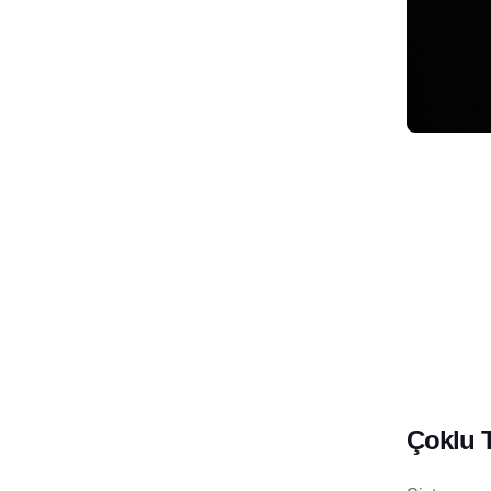
Çoklu T