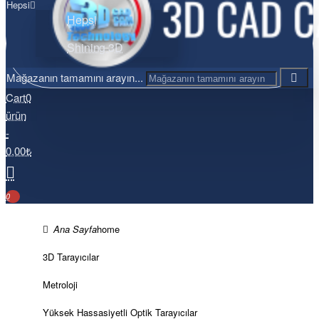
Hepsi
Hepsi
Shining 3D
Mağazanın tamamını arayın...
Cart
0
ürün
-
0,00₺
0
home
3D Tarayıcılar
Metroloji
Yüksek Hassasiyetli Optik Tarayıcılar