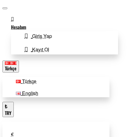
Hesabım
Giriş Yap
Kayıt Ol
Türkçe
Türkçe
English
₺
TRY
€