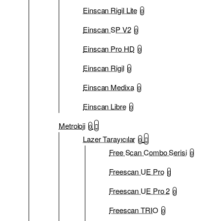
Einscan Rigil Lite
0
Einscan SP V2
0
Einscan Pro HD
0
Einscan Rigil
0
Einscan Medixa
0
Einscan Libre
0
Metroloji
0
Lazer Tarayıcılar
0
Free Scan Combo Serisi
0
Freescan UE Pro
0
Freescan UE Pro 2
0
Freescan TRIO
0