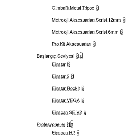
Gimbal'lı Metal Tripod
0
Metroloji Aksesuarları Serisi 12mm
0
Metroloji Aksesuarları Serisi 6mm
0
Pro Kit Aksesuarları
0
Başlangıç Seviyesi
0
Einstar
0
Einstar 2
0
Einstar Rockit
0
Einstar VEGA
0
Einscan SE V2
0
Profesyoneller
0
Einscan H2
0