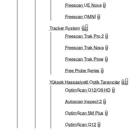
Freescan UE Nova
0
Freescan OMNİ
0
Tracker System
0
Freescan Trak Pro 2
0
Freescan Trak Nova
0
Freescan Trak Prow
0
Free Probe Series
0
Yüksek Hassasiyetli Optik Tarayıcılar
0
OptimScan Q12/Q9 HD
0
Autoscan Inspect 2
0
OptimScan 5M Plus
0
OptimScan Q12
0