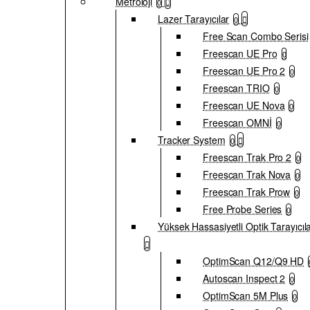
Metroloji
0
Lazer Tarayıcılar
0
Free Scan Combo Serisi
Freescan UE Pro
0
Freescan UE Pro 2
0
Freescan TRIO
0
Freescan UE Nova
0
Freescan OMNİ
0
Tracker System
0
Freescan Trak Pro 2
0
Freescan Trak Nova
0
Freescan Trak Prow
0
Free Probe Series
0
Yüksek Hassasiyetli Optik Tarayıcıl
OptimScan Q12/Q9 HD
Autoscan Inspect 2
0
OptimScan 5M Plus
0