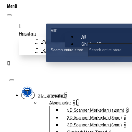
All
Hesabım
All
Giriş Yap
Shining 3D
Search entire store...
Kayıt Ol
3D Tarayıcılar
Aksesuarlar
0
3D Scanner Merkerları (12mm)
0
3D Scanner Merkerları (3mm)
0
3D Scanner Merkerları (6mm)
0