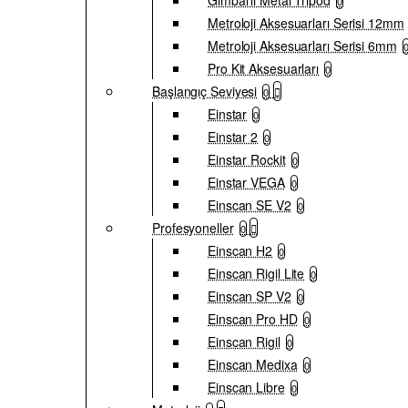
Gimbal'lı Metal Tripod
0
Metroloji Aksesuarları Serisi 12mm
Metroloji Aksesuarları Serisi 6mm
Pro Kit Aksesuarları
0
Başlangıç Seviyesi
0
Einstar
0
Einstar 2
0
Einstar Rockit
0
Einstar VEGA
0
Einscan SE V2
0
Profesyoneller
0
Einscan H2
0
Einscan Rigil Lite
0
Einscan SP V2
0
Einscan Pro HD
0
Einscan Rigil
0
Einscan Medixa
0
Einscan Libre
0