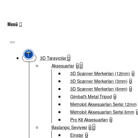
3D Tarayıcılar
Aksesuarlar
0
3D Scanner Merkerları (12mm)
0
3D Scanner Merkerları (3mm)
0
3D Scanner Merkerları (6mm)
0
Gimbal'lı Metal Tripod
0
Metroloji Aksesuarları Serisi 12mm
Metroloji Aksesuarları Serisi 6mm
Pro Kit Aksesuarları
0
Başlangıç Seviyesi
0
Einstar
0