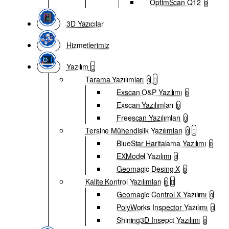
OptimScan Q12
0
3D Yazıcılar
Hizmetlerimiz
Yazılım
Tarama Yazılımları
0
Exscan O&P Yazılımı
0
Exscan Yazılımları
0
Freescan Yazılımları
0
Tersine Mühendislik Yazılımları
0
BlueStar Haritalama Yazılımı
0
EXModel Yazılımı
0
Geomagic Desing X
0
Kalite Kontrol Yazılımları
0
Geomagic Control X Yazılımı
0
PolyWorks Inspector Yazılımı
0
Shining3D Insepct Yazılımı
0