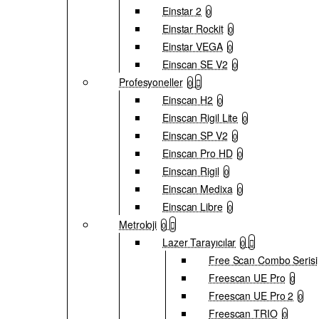
Einstar 2
0
Einstar Rockit
0
Einstar VEGA
0
Einscan SE V2
0
Profesyoneller
0
Einscan H2
0
Einscan Rigil Lite
0
Einscan SP V2
0
Einscan Pro HD
0
Einscan Rigil
0
Einscan Medixa
0
Einscan Libre
0
Metroloji
0
Lazer Tarayıcılar
0
Free Scan Combo Serisi
Freescan UE Pro
0
Freescan UE Pro 2
0
Freescan TRIO
0