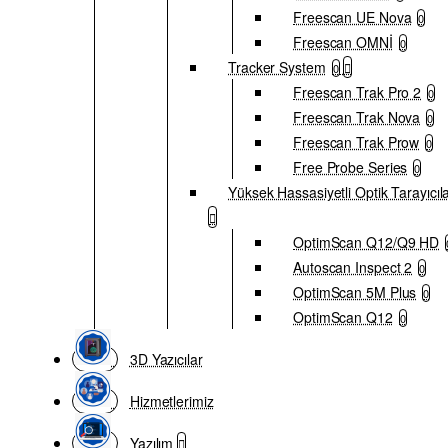
Freescan UE Nova
0
Freescan OMNİ
0
Tracker System
0
Freescan Trak Pro 2
0
Freescan Trak Nova
0
Freescan Trak Prow
0
Free Probe Series
0
Yüksek Hassasiyetli Optik Tarayıcıl
OptimScan Q12/Q9 HD
Autoscan Inspect 2
0
OptimScan 5M Plus
0
OptimScan Q12
0
3D Yazıcılar
Hizmetlerimiz
Yazılım