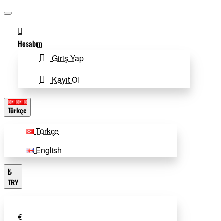
Hesabım
Giriş Yap
Kayıt Ol
Türkçe
Türkçe
English
₺
TRY
€