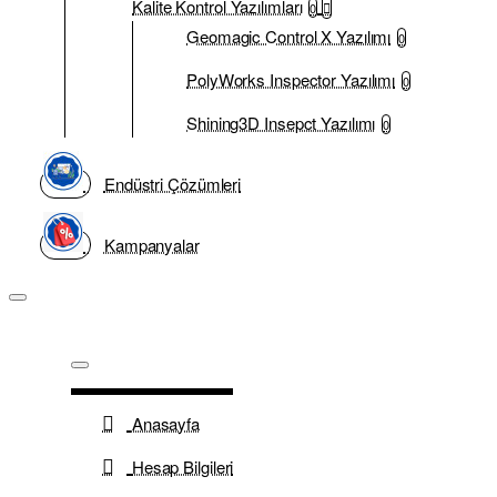
Kalite Kontrol Yazılımları
0
Geomagic Control X Yazılımı
0
PolyWorks Inspector Yazılımı
0
Shining3D Insepct Yazılımı
0
Endüstri Çözümleri
Kampanyalar
Anasayfa
Hesap Bilgileri