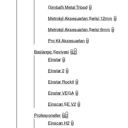
Gimbal'lı Metal Tripod
0
Metroloji Aksesuarları Serisi 12mm
0
Metroloji Aksesuarları Serisi 6mm
0
Pro Kit Aksesuarları
0
Başlangıç Seviyesi
0
Einstar
0
Einstar 2
0
Einstar Rockit
0
Einstar VEGA
0
Einscan SE V2
0
Profesyoneller
0
Einscan H2
0