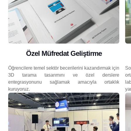
Özel Müfredat Geliştirme
Öğrencilere temel sektör becerilerini kazandırmak için
So
3D tarama tasarımını ve özel derslere
or
entegrasyonunu sağlamak amacıyla ortaklık
la
kuruyoruz.
ya