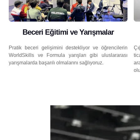
Beceri Eğitimi ve Yarışmalar
Pratik beceri gelişimini destekliyor ve öğrencilerin
Ç
WorldSkills ve Formula yarışları gibi uluslararası
ti
yarışmalarda başarılı olmalarını sağlıyoruz.
ar
ol