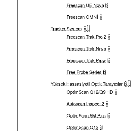
Freescan UE Nova
0
Freescan OMNİ
0
Tracker System
0
Freescan Trak Pro 2
0
Freescan Trak Nova
0
Freescan Trak Prow
0
Free Probe Series
0
Yüksek Hassasiyetli Optik Tarayıcılar
0
OptimScan Q12/Q9 HD
0
Autoscan Inspect 2
0
OptimScan 5M Plus
0
OptimScan Q12
0