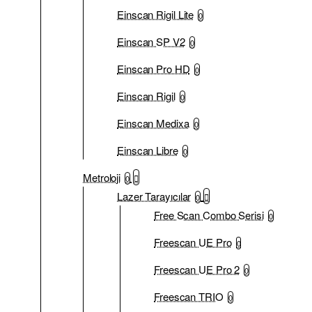
Einscan Rigil Lite
0
Einscan SP V2
0
Einscan Pro HD
0
Einscan Rigil
0
Einscan Medixa
0
Einscan Libre
0
Metroloji
0
Lazer Tarayıcılar
0
Free Scan Combo Serisi
0
Freescan UE Pro
0
Freescan UE Pro 2
0
Freescan TRIO
0