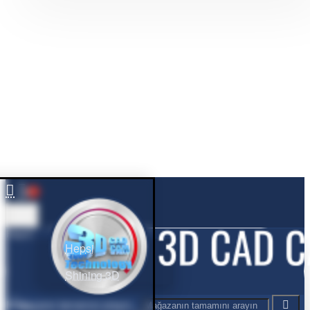
0
Hepsi
Hepsi
Shining 3D
Mağazanın tamamını arayın...