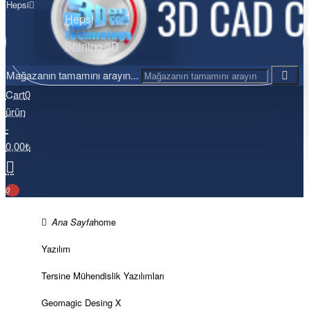
Hepsi
Hepsi
Shining 3D
Mağazanın tamamını arayın...
Cart
0
ürün
-
0,00₺
0
home
Yazılım
Tersine Mühendislik Yazılımları
Geomagic Desing X