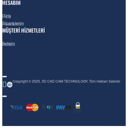
HESABIM
Giriş
Siparişlerim
MÜŞTERİ HİZMETLERİ
İletişim
CAD Yazılımınız Gibi Çalışır
Copyright © 2025, 3D CAD CAM TECHNOLOGY, Tüm Hakları Saklıdır
CAD'e aşinaysanız, Geomagic Design X, tasarım ve 
aşamasında doğru 3B CAD modelleri oluşturmayı her zam
daha kolay hale getirir. Sezgisel arayüzü ve akıcı iş akışı 
sorunsuz ve verimli bir kullanıcı deneyimi sağlar.