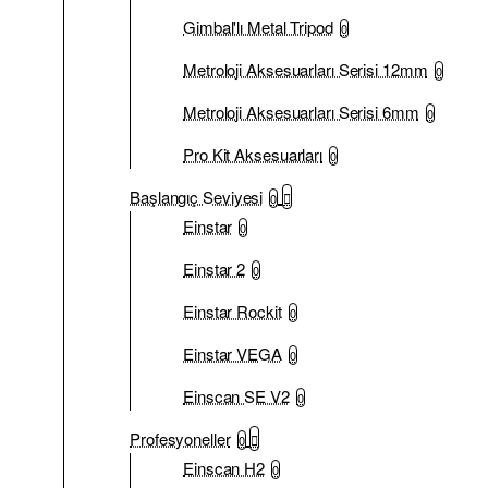
Gimbal'lı Metal Tripod
0
Metroloji Aksesuarları Serisi 12mm
0
Metroloji Aksesuarları Serisi 6mm
0
Pro Kit Aksesuarları
0
Başlangıç Seviyesi
0
Einstar
0
Einstar 2
0
Einstar Rockit
0
Einstar VEGA
0
Einscan SE V2
0
Profesyoneller
0
Einscan H2
0