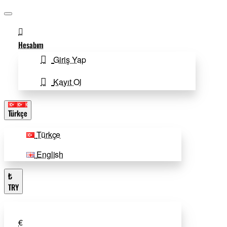
Hesabım
Giriş Yap
Kayıt Ol
Türkçe
Türkçe
English
₺
TRY
€