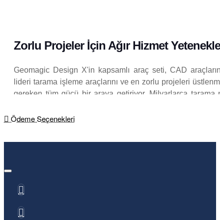
Zorlu Projeler İçin Ağır Hizmet Yetenekle
Geomagic Design X'in kapsamlı araç seti, CAD araçlarını
lideri tarama işleme araçlarını ve en zorlu projeleri üstlenm
gereken tüm gücü bir araya getiriyor. Milyarlarca tarama 
yönetir ve veri sorunlarını gidermek için eksiksiz bir
yelpazesine sahiptir; tarama temizleme işlemini atlayıp 
Ödeme Seçenekleri
modelleri oluşturmaya başlamanızı sağlar.