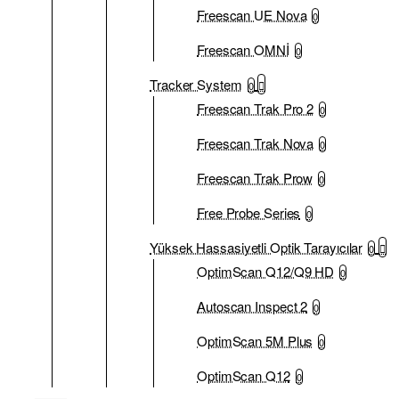
Freescan UE Nova
0
Freescan OMNİ
0
Tracker System
0
Freescan Trak Pro 2
0
Freescan Trak Nova
0
Freescan Trak Prow
0
Free Probe Series
0
Yüksek Hassasiyetli Optik Tarayıcılar
0
OptimScan Q12/Q9 HD
0
Autoscan Inspect 2
0
OptimScan 5M Plus
0
OptimScan Q12
0