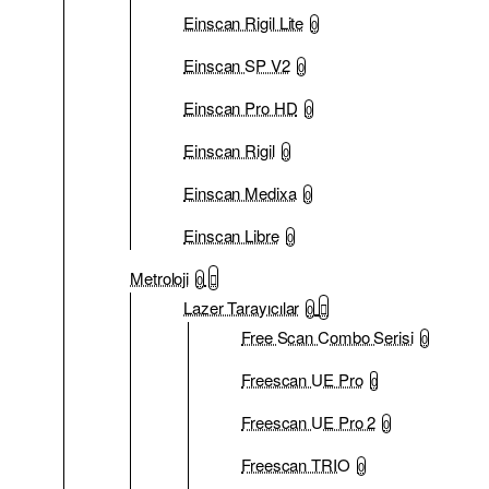
Einscan Rigil Lite
0
Einscan SP V2
0
Einscan Pro HD
0
Einscan Rigil
0
Einscan Medixa
0
Einscan Libre
0
Metroloji
0
Lazer Tarayıcılar
0
Free Scan Combo Serisi
0
Freescan UE Pro
0
Freescan UE Pro 2
0
Freescan TRIO
0