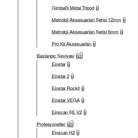
Gimbal'lı Metal Tripod
0
Metroloji Aksesuarları Serisi 12mm
0
Metroloji Aksesuarları Serisi 6mm
0
Pro Kit Aksesuarları
0
Başlangıç Seviyesi
0
Einstar
0
Einstar 2
0
Einstar Rockit
0
Einstar VEGA
0
Einscan SE V2
0
Profesyoneller
0
Einscan H2
0