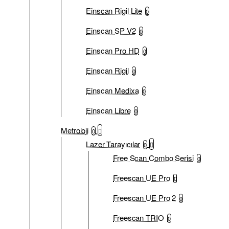
Einscan Rigil Lite
0
Einscan SP V2
0
Einscan Pro HD
0
Einscan Rigil
0
Einscan Medixa
0
Einscan Libre
0
Metroloji
0
Lazer Tarayıcılar
0
Free Scan Combo Serisi
0
Freescan UE Pro
0
Freescan UE Pro 2
0
Freescan TRIO
0