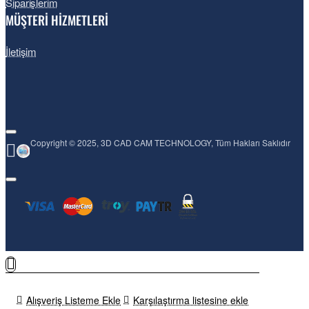
Siparişlerim
MÜŞTERİ HİZMETLERİ
İletişim
Yüksek Çözünürlük
Copyright © 2025, 3D CAD CAM TECHNOLOGY, Tüm Hakları Saklıdır
Kusursuz kenar doku füzyonu (doku doğruluğu < 0,1 mm) ve
çoklu fotoğraf renk eşleştirmesi. 4K/8K/16K çözünürlükte
model veya birden fazla 16K doku (tam çözünürlük) dışa a
yüzey detaylarının her bir mikronunu koruyabilir.
Alışveriş Listeme Ekle
Karşılaştırma listesine ekle