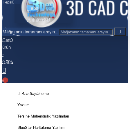
Hepsi
Hepsi
Shining 3D
Mağazanın tamamını arayın...
Cart
0
ürün
-
0,00₺
0
home
Yazılım
Tersine Mühendislik Yazılımları
BlueStar Haritalama Yazılımı