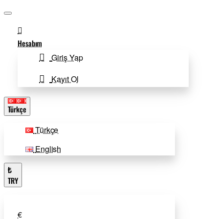
Hesabım
Giriş Yap
Kayıt Ol
Türkçe
Türkçe
English
₺
TRY
€