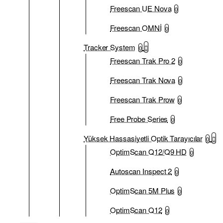
Freescan UE Nova
0
Freescan OMNİ
0
Tracker System
0
Freescan Trak Pro 2
0
Freescan Trak Nova
0
Freescan Trak Prow
0
Free Probe Series
0
Yüksek Hassasiyetli Optik Tarayıcılar
0
OptimScan Q12/Q9 HD
0
Autoscan Inspect 2
0
OptimScan 5M Plus
0
OptimScan Q12
0