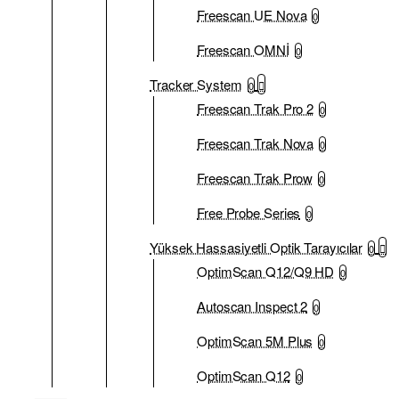
Freescan UE Nova
0
Freescan OMNİ
0
Tracker System
0
Freescan Trak Pro 2
0
Freescan Trak Nova
0
Freescan Trak Prow
0
Free Probe Series
0
Yüksek Hassasiyetli Optik Tarayıcılar
0
OptimScan Q12/Q9 HD
0
Autoscan Inspect 2
0
OptimScan 5M Plus
0
OptimScan Q12
0