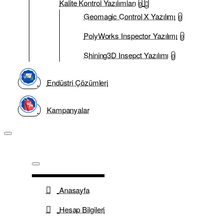
Kalite Kontrol Yazılımları
0
Geomagic Control X Yazılımı
0
PolyWorks Inspector Yazılımı
0
Shining3D Insepct Yazılımı
0
Endüstri Çözümleri
Kampanyalar
Anasayfa
Hesap Bilgileri