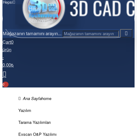
Hepsi
Hepsi
Shining 3D
Mağazanın tamamını arayın...
Cart
0
ürün
-
0,00₺
0
home
Yazılım
Tarama Yazılımları
Exscan O&P Yazılımı