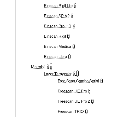
Einscan Rigil Lite
0
Einscan SP V2
0
Einscan Pro HD
0
Einscan Rigil
0
Einscan Medixa
0
Einscan Libre
0
Metroloji
0
Lazer Tarayıcılar
0
Free Scan Combo Serisi
0
Freescan UE Pro
0
Freescan UE Pro 2
0
Freescan TRIO
0