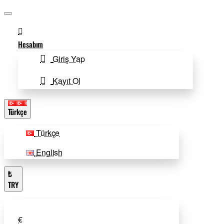
Hesabım
Giriş Yap
Kayıt Ol
Türkçe
Türkçe
English
₺
TRY
€