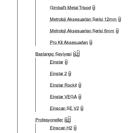
Gimbal'lı Metal Tripod
0
Metroloji Aksesuarları Serisi 12mm
0
Metroloji Aksesuarları Serisi 6mm
0
Pro Kit Aksesuarları
0
Başlangıç Seviyesi
0
Einstar
0
Einstar 2
0
Einstar Rockit
0
Einstar VEGA
0
Einscan SE V2
0
Profesyoneller
0
Einscan H2
0