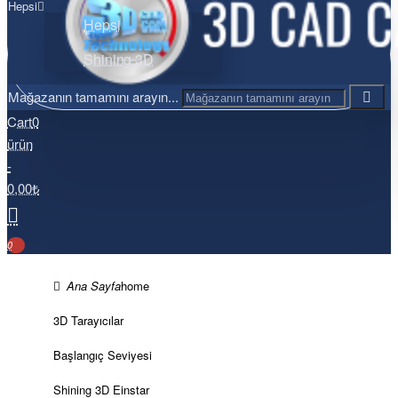
Hepsi
Hepsi
Shining 3D
Mağazanın tamamını arayın...
Cart
0
ürün
-
0,00₺
0
home
3D Tarayıcılar
Başlangıç Seviyesi
Shining 3D Einstar