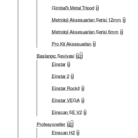
Gimbal'lı Metal Tripod
0
Metroloji Aksesuarları Serisi 12mm
0
Metroloji Aksesuarları Serisi 6mm
0
Pro Kit Aksesuarları
0
Başlangıç Seviyesi
0
Einstar
0
Einstar 2
0
Einstar Rockit
0
Einstar VEGA
0
Einscan SE V2
0
Profesyoneller
0
Einscan H2
0