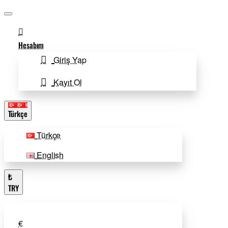
Hesabım
Giriş Yap
Kayıt Ol
Türkçe
Türkçe
English
₺
TRY
€