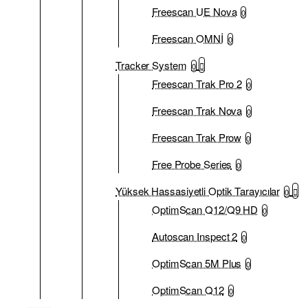
Freescan UE Nova
0
Freescan OMNİ
0
Tracker System
0
Freescan Trak Pro 2
0
Freescan Trak Nova
0
Freescan Trak Prow
0
Free Probe Series
0
Yüksek Hassasiyetli Optik Tarayıcılar
0
OptimScan Q12/Q9 HD
0
Autoscan Inspect 2
0
OptimScan 5M Plus
0
OptimScan Q12
0