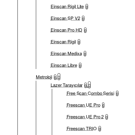
Einscan Rigil Lite
0
Einscan SP V2
0
Einscan Pro HD
0
Einscan Rigil
0
Einscan Medixa
0
Einscan Libre
0
Metroloji
0
Lazer Tarayıcılar
0
Free Scan Combo Serisi
0
Freescan UE Pro
0
Freescan UE Pro 2
0
Freescan TRIO
0