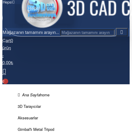
Hepsi
Hepsi
Shining 3D
Mağazanın tamamını arayın...
Cart
0
ürün
-
0,00₺
0
home
3D Tarayıcılar
Aksesuarlar
Gimbal'lı Metal Tripod