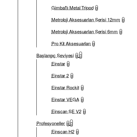
Gimbal'lı Metal Tripod
0
Metroloji Aksesuarları Serisi 12mm
0
Metroloji Aksesuarları Serisi 6mm
0
Pro Kit Aksesuarları
0
Başlangıç Seviyesi
0
Einstar
0
Einstar 2
0
Einstar Rockit
0
Einstar VEGA
0
Einscan SE V2
0
Profesyoneller
0
Einscan H2
0