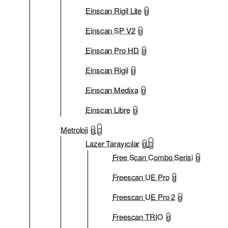
Einscan Rigil Lite
0
Einscan SP V2
0
Einscan Pro HD
0
Einscan Rigil
0
Einscan Medixa
0
Einscan Libre
0
Metroloji
0
Lazer Tarayıcılar
0
Free Scan Combo Serisi
0
Freescan UE Pro
0
Freescan UE Pro 2
0
Freescan TRIO
0