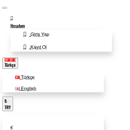
Hesabım
Giriş Yap
Kayıt Ol
Türkçe
Türkçe
English
₺
TRY
€