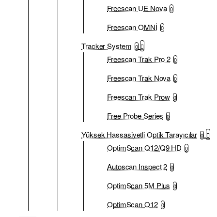
Freescan UE Nova
0
Freescan OMNİ
0
Tracker System
0
Freescan Trak Pro 2
0
Freescan Trak Nova
0
Freescan Trak Prow
0
Free Probe Series
0
Yüksek Hassasiyetli Optik Tarayıcılar
0
OptimScan Q12/Q9 HD
0
Autoscan Inspect 2
0
OptimScan 5M Plus
0
OptimScan Q12
0