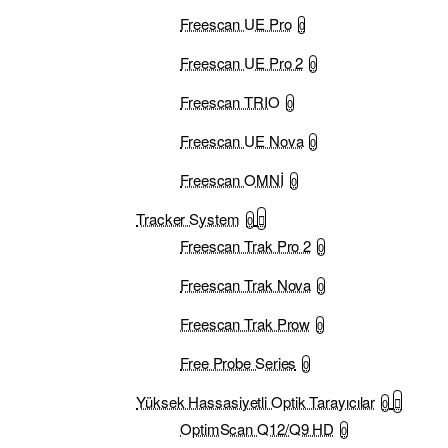
Freescan UE Pro
0
Freescan UE Pro 2
0
Freescan TRIO
0
Freescan UE Nova
0
Freescan OMNİ
0
Tracker System
0
Freescan Trak Pro 2
0
Freescan Trak Nova
0
Freescan Trak Prow
0
Free Probe Series
0
Yüksek Hassasiyetli Optik Tarayıcılar
0
OptimScan Q12/Q9 HD
0