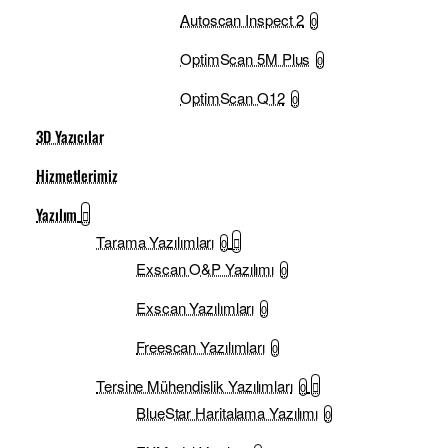
Autoscan Inspect 2
0
OptimScan 5M Plus
0
OptimScan Q12
0
3D Yazıcılar
Hizmetlerimiz
Yazılım
Tarama Yazılımları
0
Exscan O&P Yazılımı
0
Exscan Yazılımları
0
Freescan Yazılımları
0
Tersine Mühendislik Yazılımları
0
BlueStar Haritalama Yazılımı
0