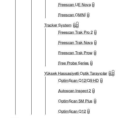
Freescan UE Nova
0
Freescan OMNİ
0
Tracker System
0
Freescan Trak Pro 2
0
Freescan Trak Nova
0
Freescan Trak Prow
0
Free Probe Series
0
Yüksek Hassasiyetli Optik Tarayıcılar
0
OptimScan Q12/Q9 HD
0
Autoscan Inspect 2
0
OptimScan 5M Plus
0
OptimScan Q12
0