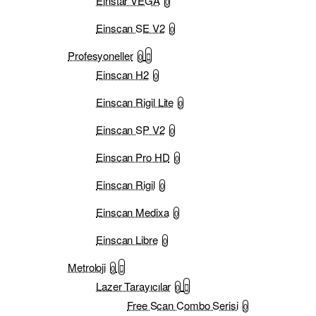
Einstar VEGA
0
Einscan SE V2
0
Profesyoneller
0
Einscan H2
0
Einscan Rigil Lite
0
Einscan SP V2
0
Einscan Pro HD
0
Einscan Rigil
0
Einscan Medixa
0
Einscan Libre
0
Metroloji
0
Lazer Tarayıcılar
0
Free Scan Combo Serisi
0