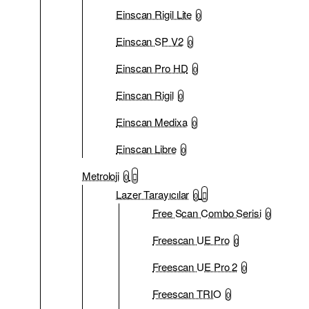
Einscan Rigil Lite
0
Einscan SP V2
0
Einscan Pro HD
0
Einscan Rigil
0
Einscan Medixa
0
Einscan Libre
0
Metroloji
0
Lazer Tarayıcılar
0
Free Scan Combo Serisi
0
Freescan UE Pro
0
Freescan UE Pro 2
0
Freescan TRIO
0