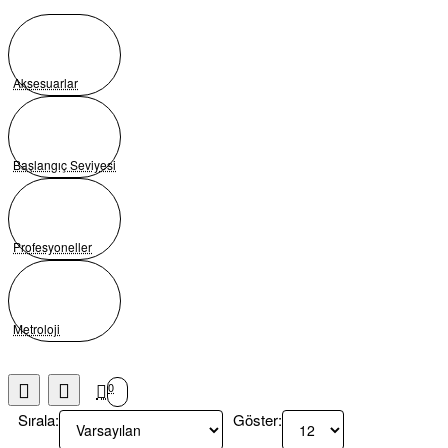
Aksesuarlar
Başlangıç Seviyesi
Profesyoneller
Metroloji
0
Sırala:
Göster: