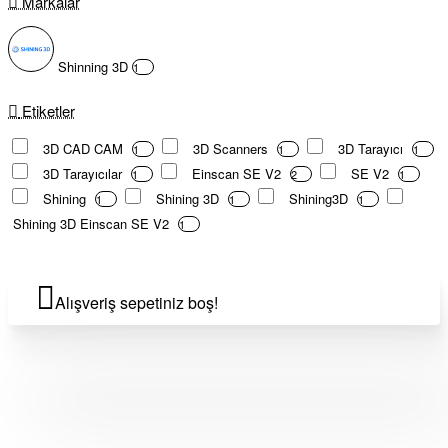
Markalar
Shinning 3D
1
Etiketler
3D CAD CAM
3D Scanners
3D Tarayıcı
1
1
1
3D Tarayıcılar
Einscan SE V2
SE V2
1
2
1
Shining
Shining 3D
Shining3D
1
1
1
Shining 3D Einscan SE V2
1
Alışveriş sepetiniz boş!