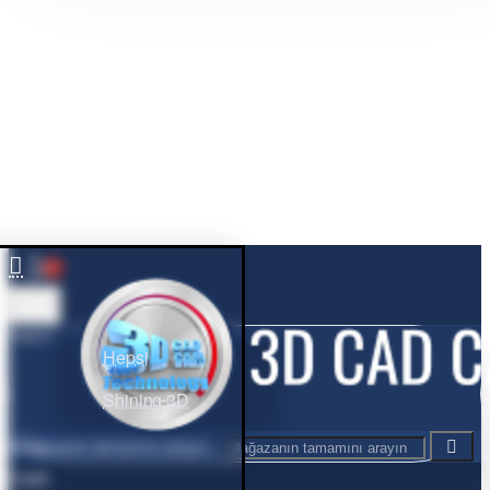
0
Hepsi
Hepsi
Shining 3D
Mağazanın tamamını arayın...
Cart
0