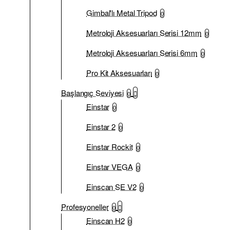
Gimbal'lı Metal Tripod
0
Metroloji Aksesuarları Serisi 12mm
0
Metroloji Aksesuarları Serisi 6mm
0
Pro Kit Aksesuarları
0
Başlangıç Seviyesi
0
Einstar
0
Einstar 2
0
Einstar Rockit
0
Einstar VEGA
0
Einscan SE V2
0
Profesyoneller
0
Einscan H2
0