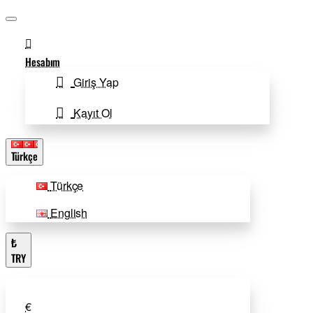
Hesabım
Giriş Yap
Kayıt Ol
Türkçe
Türkçe
English
₺
TRY
€