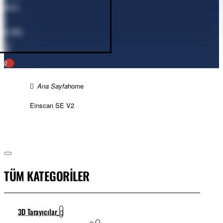
ürün
-
0,00₺
0
home
Einscan SE V2
TÜM KATEGORİLER
3D Tarayıcılar