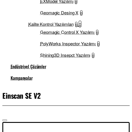
EXModel Yazılımı
0
Geomagic Desing X
0
Kalite Kontrol Yazılımları
0
Geomagic Control X Yazılımı
0
PolyWorks Inspector Yazılımı
0
Shining3D Insepct Yazılımı
0
Endüstriyel Çözümler
Kampanyalar
Einscan SE V2