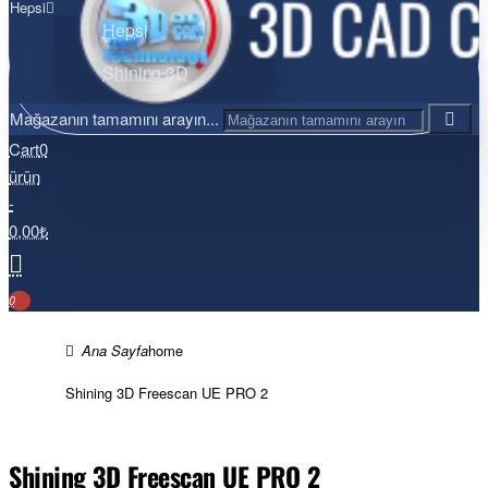
Hepsi
Hepsi
Shining 3D
Mağazanın tamamını arayın...
Cart
0
ürün
-
0,00₺
0
home
Shining 3D Freescan UE PRO 2
Shining 3D Freescan UE PRO 2