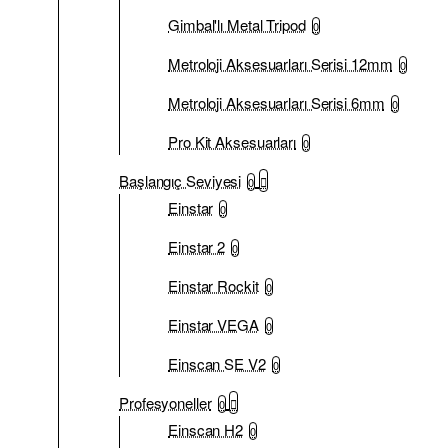
Gimbal'lı Metal Tripod
0
Metroloji Aksesuarları Serisi 12mm
0
Metroloji Aksesuarları Serisi 6mm
0
Pro Kit Aksesuarları
0
Başlangıç Seviyesi
0
Einstar
0
Einstar 2
0
Einstar Rockit
0
Einstar VEGA
0
Einscan SE V2
0
Profesyoneller
0
Einscan H2
0