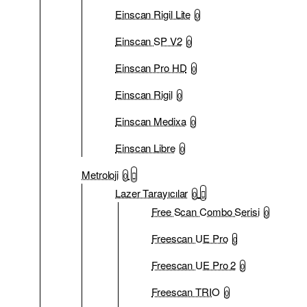
Einscan Rigil Lite
0
Einscan SP V2
0
Einscan Pro HD
0
Einscan Rigil
0
Einscan Medixa
0
Einscan Libre
0
Metroloji
0
Lazer Tarayıcılar
0
Free Scan Combo Serisi
0
Freescan UE Pro
0
Freescan UE Pro 2
0
Freescan TRIO
0