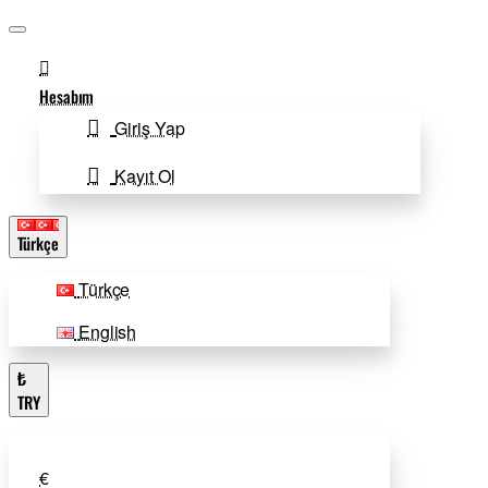
Hesabım
Giriş Yap
Kayıt Ol
Türkçe
Türkçe
English
₺
TRY
€