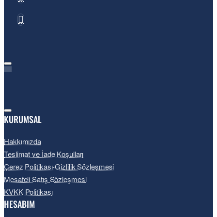
için 180 fps'ye kadar ulaşır.
KURUMSAL
Hakkımızda
Teslimat ve İade Koşulları
Çerez Politikası-Gizlilik Sözleşmesi
Mesafeli Satış Sözleşmesi
KVKK Politikası
HESABIM
Video Fotogrametrisi (VPG)