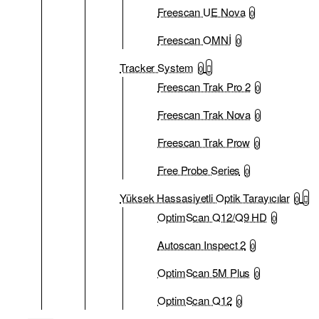
Freescan UE Nova
0
Freescan OMNİ
0
Tracker System
0
Freescan Trak Pro 2
0
Freescan Trak Nova
0
Freescan Trak Prow
0
Free Probe Series
0
Yüksek Hassasiyetli Optik Tarayıcılar
0
OptimScan Q12/Q9 HD
0
Autoscan Inspect 2
0
OptimScan 5M Plus
0
OptimScan Q12
0