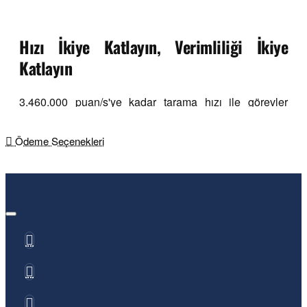
Hızı İkiye Katlayın, Verimliliği İkiye
Katlayın
3.460.000 puan/s'ye kadar tarama hızı ile görevler
sorunsuz bir şekilde tamamlanır ve denetim
uygulamalarında verimliliği artırır.
Ödeme Seçenekleri
•
Gömülü Bilgi İşlem Modülü:
Veri yakalama ve
işlemeyi hızlandırır, genel tarama süresini ve
bilgisayar iş yükünü azaltır.
•
50 Lazer Hattı:
Daha hızlı ve daha kapsamlı
tarama sağlar.
•
Yüksek Kare Hızı:
Sorunsuz ve hızlı veri toplama