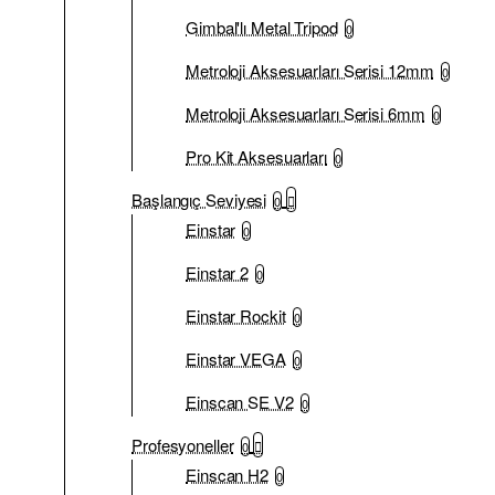
Gimbal'lı Metal Tripod
0
Metroloji Aksesuarları Serisi 12mm
0
Metroloji Aksesuarları Serisi 6mm
0
Pro Kit Aksesuarları
0
Başlangıç Seviyesi
0
Einstar
0
Einstar 2
0
Einstar Rockit
0
Einstar VEGA
0
Einscan SE V2
0
Profesyoneller
0
Einscan H2
0