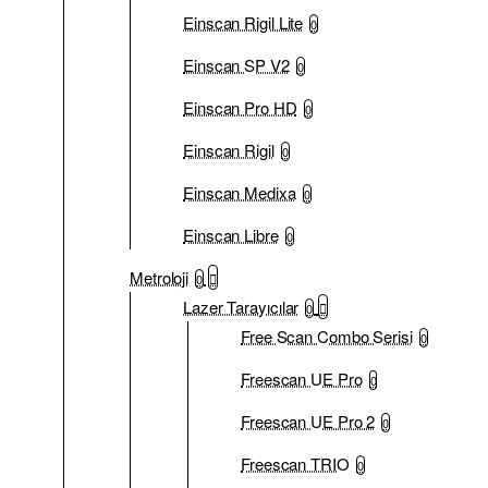
Einscan Rigil Lite
0
Einscan SP V2
0
Einscan Pro HD
0
Einscan Rigil
0
Einscan Medixa
0
Einscan Libre
0
Metroloji
0
Lazer Tarayıcılar
0
Free Scan Combo Serisi
0
Freescan UE Pro
0
Freescan UE Pro 2
0
Freescan TRIO
0