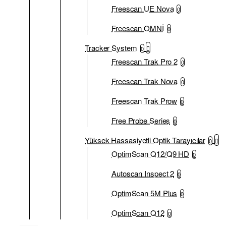
Freescan UE Nova
0
Freescan OMNİ
0
Tracker System
0
Freescan Trak Pro 2
0
Freescan Trak Nova
0
Freescan Trak Prow
0
Free Probe Series
0
Yüksek Hassasiyetli Optik Tarayıcılar
0
OptimScan Q12/Q9 HD
0
Autoscan Inspect 2
0
OptimScan 5M Plus
0
OptimScan Q12
0