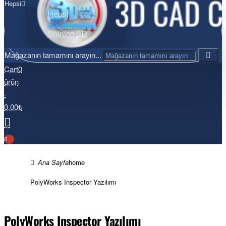
Hepsi
Hepsi
Shining 3D
Mağazanın tamamını arayın...
Cart
0
ürün
-
0,00₺
0
home
PolyWorks Inspector Yazılımı
PolyWorks Inspector Yazılımı