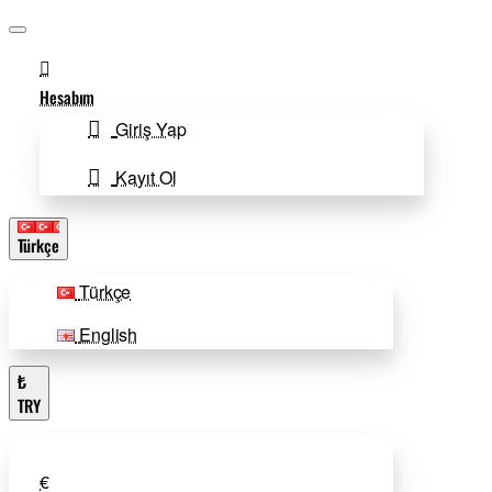
Hesabım
Giriş Yap
Kayıt Ol
Türkçe
Türkçe
English
₺
TRY
€