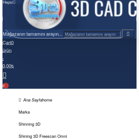
Hepsi
Hepsi
Shining 3D
Mağazanın tamamını arayın...
Cart
0
ürün
-
0,00₺
0
home
Marka
Shinning 3D
Shining 3D Freescan Omni