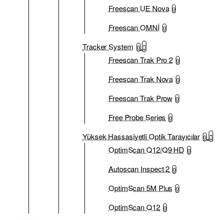
Freescan UE Nova
0
Freescan OMNİ
0
Tracker System
0
Freescan Trak Pro 2
0
Freescan Trak Nova
0
Freescan Trak Prow
0
Free Probe Series
0
Yüksek Hassasiyetli Optik Tarayıcılar
0
OptimScan Q12/Q9 HD
0
Autoscan Inspect 2
0
OptimScan 5M Plus
0
OptimScan Q12
0