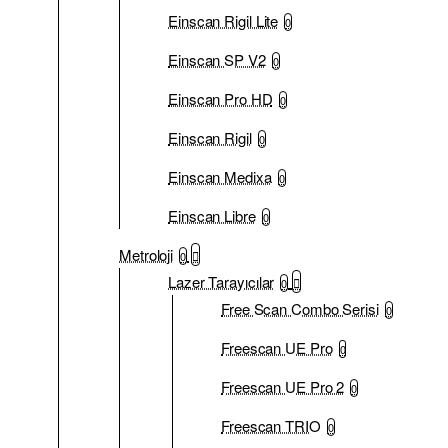
Einscan Rigil Lite
0
Einscan SP V2
0
Einscan Pro HD
0
Einscan Rigil
0
Einscan Medixa
0
Einscan Libre
0
Metroloji
0
Lazer Tarayıcılar
0
Free Scan Combo Serisi
0
Freescan UE Pro
0
Freescan UE Pro 2
0
Freescan TRIO
0