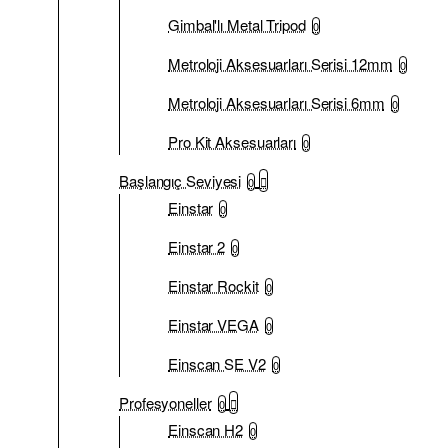
Gimbal'lı Metal Tripod
0
Metroloji Aksesuarları Serisi 12mm
0
Metroloji Aksesuarları Serisi 6mm
0
Pro Kit Aksesuarları
0
Başlangıç Seviyesi
0
Einstar
0
Einstar 2
0
Einstar Rockit
0
Einstar VEGA
0
Einscan SE V2
0
Profesyoneller
0
Einscan H2
0