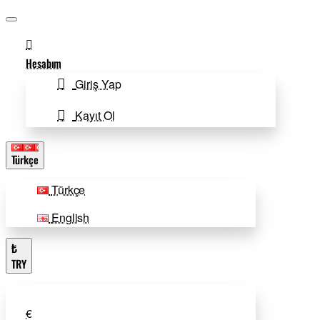
Hesabım
Giriş Yap
Kayıt Ol
Türkçe
Türkçe
English
₺
TRY
€