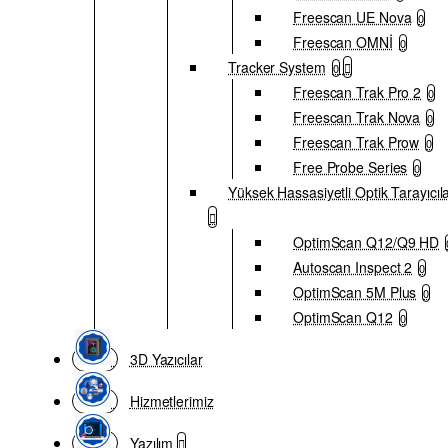
Freescan UE Nova
0
Freescan OMNİ
0
Tracker System
0
Freescan Trak Pro 2
0
Freescan Trak Nova
0
Freescan Trak Prow
0
Free Probe Series
0
Yüksek Hassasiyetli Optik Tarayıcıl
OptimScan Q12/Q9 HD
Autoscan Inspect 2
0
OptimScan 5M Plus
0
OptimScan Q12
0
3D Yazıcılar
Hizmetlerimiz
Yazılım