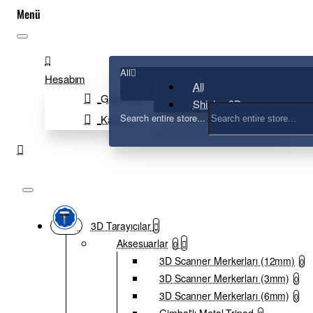
All
Hesabım
All
Giriş Yap
Shining 3D
Search entire store...
Kayıt Ol
3D Tarayıcılar
Aksesuarlar
0
3D Scanner Merkerları (12mm)
0
3D Scanner Merkerları (3mm)
0
3D Scanner Merkerları (6mm)
0