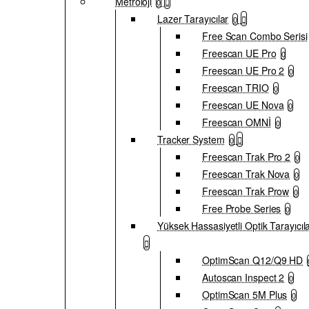
Metroloji
0
Lazer Tarayıcılar
0
Free Scan Combo Serisi
Freescan UE Pro
0
Freescan UE Pro 2
0
Freescan TRIO
0
Freescan UE Nova
0
Freescan OMNİ
0
Tracker System
0
Freescan Trak Pro 2
0
Freescan Trak Nova
0
Freescan Trak Prow
0
Free Probe Series
0
Yüksek Hassasiyetli Optik Tarayıcıl
OptimScan Q12/Q9 HD
Autoscan Inspect 2
0
OptimScan 5M Plus
0