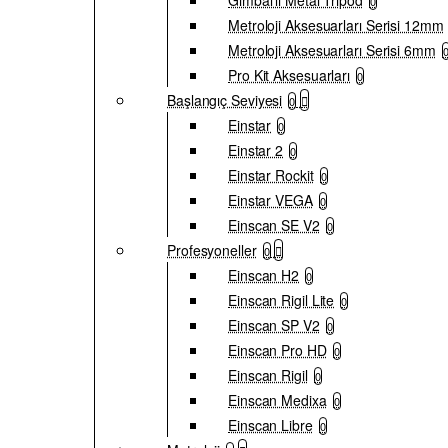
Gimbal'lı Metal Tripod
0
Metroloji Aksesuarları Serisi 12mm
Metroloji Aksesuarları Serisi 6mm
Pro Kit Aksesuarları
0
Başlangıç Seviyesi
0
Einstar
0
Einstar 2
0
Einstar Rockit
0
Einstar VEGA
0
Einscan SE V2
0
Profesyoneller
0
Einscan H2
0
Einscan Rigil Lite
0
Einscan SP V2
0
Einscan Pro HD
0
Einscan Rigil
0
Einscan Medixa
0
Einscan Libre
0