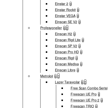
Einstar 2
0
Einstar Rockit
0
Einstar VEGA
0
Einscan SE V2
0
Profesyoneller
0
Einscan H2
0
Einscan Rigil Lite
0
Einscan SP V2
0
Einscan Pro HD
0
Einscan Rigil
0
Einscan Medixa
0
Einscan Libre
0
Metroloji
0
Lazer Tarayıcılar
0
Free Scan Combo Serisi
Freescan UE Pro
0
Freescan UE Pro 2
0
Freescan TRIO
0