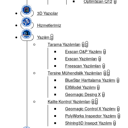
OptimScan Q12
0
3D Yazıcılar
Hizmetlerimiz
Yazılım
Tarama Yazılımları
0
Exscan O&P Yazılımı
0
Exscan Yazılımları
0
Freescan Yazılımları
0
Tersine Mühendislik Yazılımları
0
BlueStar Haritalama Yazılımı
0
EXModel Yazılımı
0
Geomagic Desing X
0
Kalite Kontrol Yazılımları
0
Geomagic Control X Yazılımı
0
PolyWorks Inspector Yazılımı
0
Shining3D Insepct Yazılımı
0