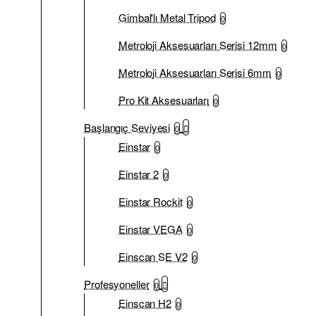
Gimbal'lı Metal Tripod
0
Metroloji Aksesuarları Serisi 12mm
0
Metroloji Aksesuarları Serisi 6mm
0
Pro Kit Aksesuarları
0
Başlangıç Seviyesi
0
Einstar
0
Einstar 2
0
Einstar Rockit
0
Einstar VEGA
0
Einscan SE V2
0
Profesyoneller
0
Einscan H2
0