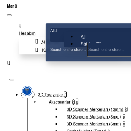
All
Hesabım
All
Giriş Yap
Shining 3D
Search entire store...
Kayıt Ol
3D Tarayıcılar
Aksesuarlar
0
3D Scanner Merkerları (12mm)
0
3D Scanner Merkerları (3mm)
0
3D Scanner Merkerları (6mm)
0