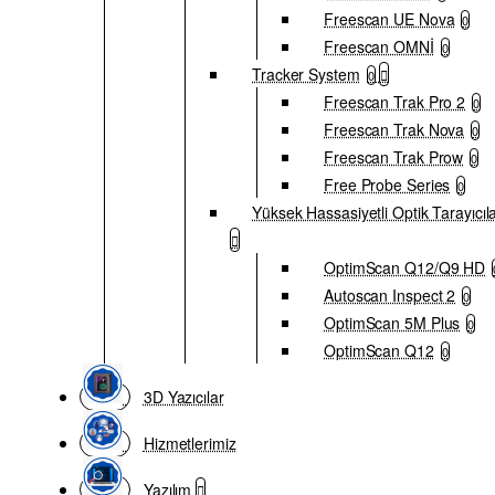
Freescan UE Nova
0
Freescan OMNİ
0
Tracker System
0
Freescan Trak Pro 2
0
Freescan Trak Nova
0
Freescan Trak Prow
0
Free Probe Series
0
Yüksek Hassasiyetli Optik Tarayıcıl
OptimScan Q12/Q9 HD
Autoscan Inspect 2
0
OptimScan 5M Plus
0
OptimScan Q12
0
3D Yazıcılar
Hizmetlerimiz
Yazılım