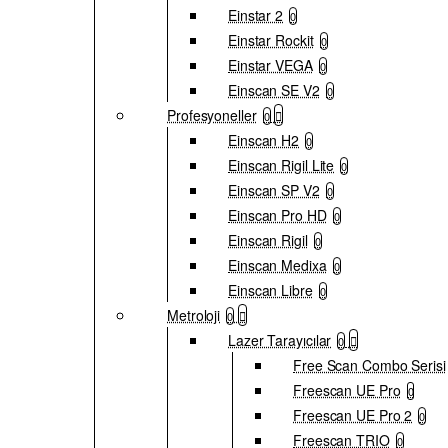
Einstar 2
0
Einstar Rockit
0
Einstar VEGA
0
Einscan SE V2
0
Profesyoneller
0
Einscan H2
0
Einscan Rigil Lite
0
Einscan SP V2
0
Einscan Pro HD
0
Einscan Rigil
0
Einscan Medixa
0
Einscan Libre
0
Metroloji
0
Lazer Tarayıcılar
0
Free Scan Combo Serisi
Freescan UE Pro
0
Freescan UE Pro 2
0
Freescan TRIO
0