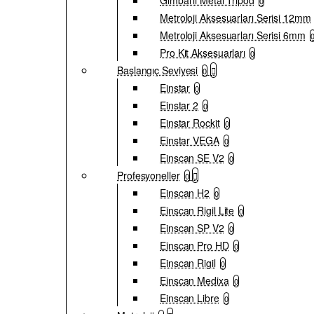
Gimbal'lı Metal Tripod
0
Metroloji Aksesuarları Serisi 12mm
Metroloji Aksesuarları Serisi 6mm
Pro Kit Aksesuarları
0
Başlangıç Seviyesi
0
Einstar
0
Einstar 2
0
Einstar Rockit
0
Einstar VEGA
0
Einscan SE V2
0
Profesyoneller
0
Einscan H2
0
Einscan Rigil Lite
0
Einscan SP V2
0
Einscan Pro HD
0
Einscan Rigil
0
Einscan Medixa
0
Einscan Libre
0