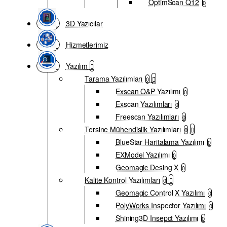
OptimScan Q12
0
3D Yazıcılar
Hizmetlerimiz
Yazılım
Tarama Yazılımları
0
Exscan O&P Yazılımı
0
Exscan Yazılımları
0
Freescan Yazılımları
0
Tersine Mühendislik Yazılımları
0
BlueStar Haritalama Yazılımı
0
EXModel Yazılımı
0
Geomagic Desing X
0
Kalite Kontrol Yazılımları
0
Geomagic Control X Yazılımı
0
PolyWorks Inspector Yazılımı
0
Shining3D Insepct Yazılımı
0