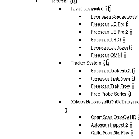
Metroloji
0
Lazer Tarayıcılar
0
Free Scan Combo Serisi
Freescan UE Pro
0
Freescan UE Pro 2
0
Freescan TRIO
0
Freescan UE Nova
0
Freescan OMNİ
0
Tracker System
0
Freescan Trak Pro 2
0
Freescan Trak Nova
0
Freescan Trak Prow
0
Free Probe Series
0
Yüksek Hassasiyetli Optik Tarayıcıl
OptimScan Q12/Q9 HD
Autoscan Inspect 2
0
OptimScan 5M Plus
0